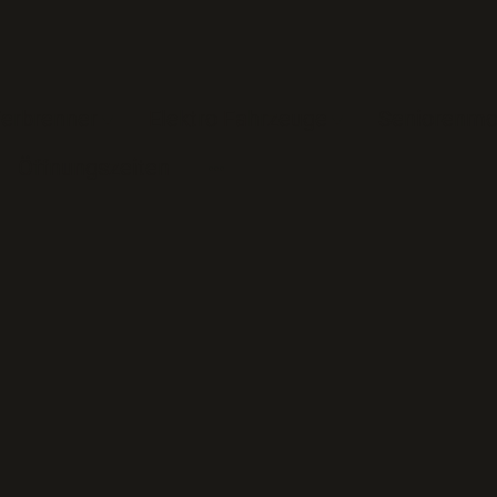
erbrenner
Elektro Fahrzeuge
Seniorenmo
Öffnungszeiten