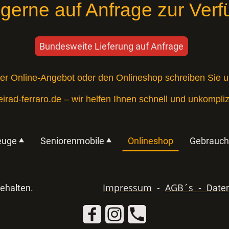
 gerne auf Anfrage zur Verf
Bundesweite Lieferung auf Anfrage
er Online-Angebot oder den Onlineshop schreiben Sie un
rad-ferraro.de
– wir helfen Ihnen schnell und unkomplizi
euge
Seniorenmobile
Onlineshop
Gebrauch
Impressum
-
AGB´s -
echte vorbehalten.
Daten